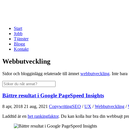
Start
Jobb
Tjänster
Blogg
Kontakt
Webbutveckling
Sidor och blogginlägg relaterade till ämnet
webbutveckling
. Inte bar
Bättre resultat i Google PageSpeed Insights
8 apr, 2018
21 aug, 2021
Copywriting
SEO
/
UX
/
Webbutveckling
/
Laddtid är en
het rankingfaktor
. Du kan kolla hur bra din webbsajt pr