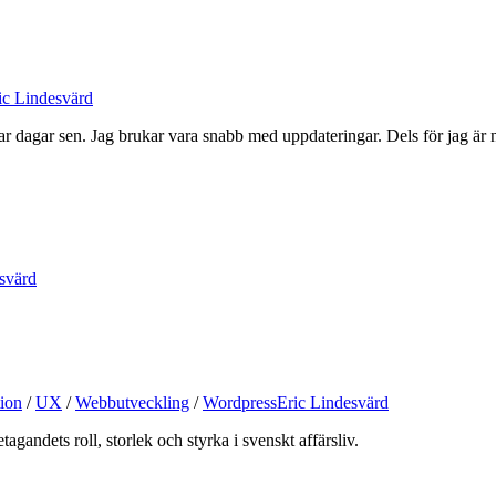
ic Lindesvärd
r dagar sen. Jag brukar vara snabb med uppdateringar. Dels för jag är nyfi
svärd
ion
/
UX
/
Webbutveckling
/
Wordpress
Eric Lindesvärd
tagandets roll, storlek och styrka i svenskt affärsliv.