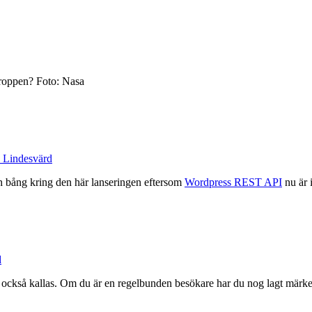
roppen? Foto: Nasa
c Lindesvärd
ch bång kring den här lanseringen eftersom
Wordpress REST API
nu är 
d
 också kallas. Om du är en regelbunden besökare har du nog lagt märke t