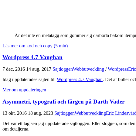
Är det inte en metatagg som gömmer sig därborta bakom itemp
Läs mer om kod och copy (5 min)
Wordpress 4.7 Vaughan
7 dec, 2016
14 aug, 2017
Sajtloggen
Webbutveckling
/
Wordpress
Eri
Idag uppdaterades sajten till
Wordpress 4.7 Vaughan
. Det är buller o
Mer om uppdateringen
Asymmetri, typografi och färgen på Darth Vader
13 okt, 2016
18 aug, 2023
Sajtloggen
Webbutveckling
Eric Lindesvär
Det var ett tag sen jag uppdaterade sajtloggen. Eller sloggen, som den
om detaljerna.