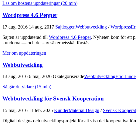
Läs om höstens uppdateringar (20 min)
Wordpress 4.6 Pepper
17 aug, 2016
14 aug, 2017
Sajtloggen
Webbutveckling
/
Wordpress
Er
Sajten är uppdaterad till
Wordpress 4.6 Pepper
. Nyheten kom för ett pa
kunderna — och dels av säkerhetsskäl förstås.
Mer om uppdateringen
Webb­utveckling
13 aug, 2016
6 maj, 2026
Okategoriserade
Webbutveckling
Eric Linde
Så går du vidare (15 min)
Webbutveckling för Svensk Kooperation
15 maj, 2016
11 feb, 2025
Kunder
Material Design
/
Svensk Kooperat
Digitalt design- och utvecklingsprojekt för att visa det kooperativa före