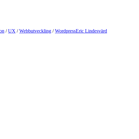
on
/
UX
/
Webbutveckling
/
Wordpress
Eric Lindesvärd