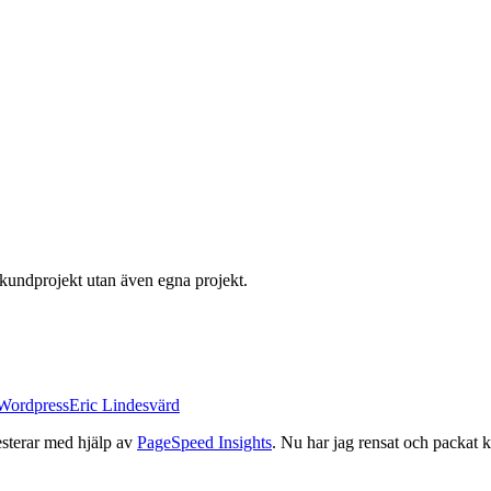
a kundprojekt utan även egna projekt.
Wordpress
Eric Lindesvärd
esterar med hjälp av
PageSpeed Insights
. Nu har jag rensat och packat ko