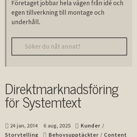
Företaget jobbar hela vägen från idé och
egen tillverkning till montage och
underhåll.
Direktmarknads­föring
för Systemtext
24 jan, 2014
6 aug, 2025
Kunder
/
Storytelling
Behovsupptäckter
/
Content