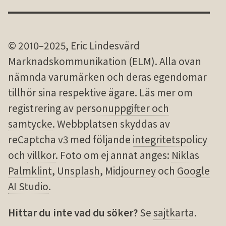
© 2010–2025, Eric Lindesvärd
Marknadskommunikation (ELM). Alla ovan
nämnda varu­märken och deras egen­domar
tillhör sina res­pek­tive ägare. Läs mer om
registrering av
personuppgifter och
samtycke
. Webbplatsen skyddas av
reCaptcha v3 med följande
integritetspolicy
och
villkor
. Foto om ej annat anges:
Niklas
Palmklint
,
Unsplash
,
Midjourney
och
Google
AI Studio
.
Hittar du inte vad du söker?
Se
sajtkarta
.