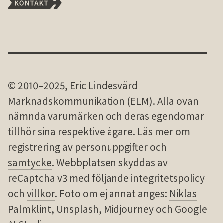
© 2010–2025, Eric Lindesvärd
Marknadskommunikation (ELM). Alla ovan
nämnda varu­märken och deras egen­domar
tillhör sina res­pek­tive ägare. Läs mer om
registrering av
personuppgifter och
samtycke
. Webbplatsen skyddas av
reCaptcha v3 med följande
integritetspolicy
och
villkor
. Foto om ej annat anges:
Niklas
Palmklint
,
Unsplash
,
Midjourney
och
Google