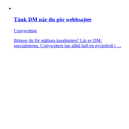
Tänk DM när du gör webbsajter
Copywriting
Brinner du för mätbara kundmöten? Lär av DM-
specialisterna. Copywritern har alltid haft en nyckelroll i …