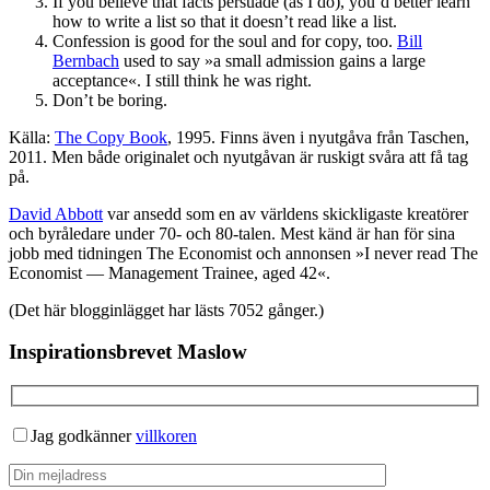
If you believe that facts persuade (as I do), you’d better learn
how to write a list so that it doesn’t read like a list.
Confession is good for the soul and for copy, too.
Bill
Bernbach
used to say »a small admission gains a large
acceptance«. I still think he was right.
Don’t be boring.
Källa:
The Copy Book
, 1995. Finns även i nyutgåva från Taschen,
2011. Men både originalet och nyutgåvan är ruskigt svåra att få tag
på.
David Abbott
var ansedd som en av världens skickligaste kreatörer
och byråledare under 70- och 80-talen. Mest känd är han för sina
jobb med tidningen The Economist och annonsen »I never read The
Economist — Management Trainee, aged 42«.
(Det här blogginlägget har lästs 7052 gånger.)
Inspirationsbrevet Maslow
Jag godkänner
villkoren