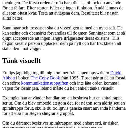
meningen. De första orden är ofta bara dina startblock du använde
för att få fart. Efter starten fyller de ingen funktion. Ändå lämnas de
allt som oftast kvar. Testa att avlägsna dem. Resultatet blir nästan
alltid bättre.
Sanningar och trossatser ska du visserligen ta med en nypa salt. De
kan stelna och obemärkt förvandlas till dogmer. Sanningar som är så
djupt accepterade att ingen längre ifrågasätter deras existens. Tills
någon kreativ person upptäcker dem på nytt och har fräckheten att
ställa dem mot väggen.
Tänk visuellt
Ett tips jag tidigt tog till mig kommer från supercopywritern
David
Abbott
i boken
The Copy Book
från 1995. Tipset går ut på att förstå
den större
kommunikationsuppgiften
och inte låta orden komma i
vägen för lösningen. Ibland måste du helt enkelt tänka visuellt.
Exemplet han använder handlar om att beskriva hur en spiraltrappa
ser ut. Om du blev ombedd att göra det, för någon som aldrig sett en
spiraltrappa förut, skulle du troligtvis ganska snart använda händerna
för att visa hur stegen slingrar sig uppåt.
Om du däremot beskriver spiraltrappan med enbart ord, är risken