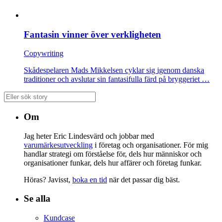
Fantasin vinner över verkligheten
Copywriting
Skådespelaren Mads Mikkelsen cyklar sig igenom danska
traditioner och avslutar sin fantasifulla färd på bryggeriet …
Om
Jag heter Eric Lindesvärd och jobbar med
varumärkesutveckling
i företag och organisationer. För mig
handlar strategi om förståelse för, dels hur människor och
organisationer funkar, dels hur affärer och företag funkar.
Höras? Javisst,
boka en tid
när det passar dig bäst.
Se alla
Kundcase