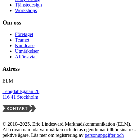
Tjänstedesign
Workshops
Om oss
Företaget
Teamet
Kundcase
Utmärkelser
Affärsavtal
Adress
ELM
Tengdahlsgatan 26
116 41 Stockholm
© 2010–2025, Eric Lindesvärd Marknadskommunikation (ELM).
Alla ovan nämnda varu­märken och deras egen­domar tillhör sina res­
pek­tive ägare. Läs mer om registrering av
personuppgifter och