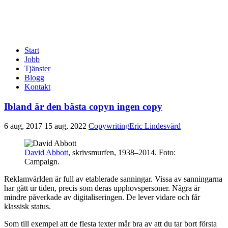
Start
Jobb
Tjänster
Blogg
Kontakt
Ibland är den bästa copyn ingen copy
6 aug, 2017
15 aug, 2022
Copywriting
Eric Lindesvärd
David Abbott
, skrivsmurfen, 1938–2014. Foto:
Campaign.
Reklamvärlden är full av etablerade sanningar. Vissa av sanningarna
har gått ur tiden, precis som deras upphovspersoner. Några är
mindre påverkade av digitaliseringen. De lever vidare och får
klassisk status.
Som till exempel att de flesta texter mår bra av att du tar bort första