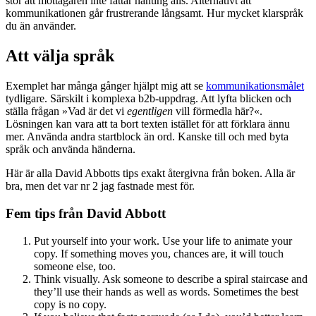
stor att mottagaren inte fattar nånting alls. Alternativt att
kommunikationen går frustrerande långsamt. Hur mycket klarspråk
du än använder.
Att välja språk
Exemplet har många gånger hjälpt mig att se
kommunikationsmålet
tydligare. Särskilt i komplexa
b2b
-uppdrag. Att lyfta blicken och
ställa frågan »Vad är det vi
egentligen
vill förmedla här?«.
Lösningen kan vara att ta bort texten istället för att förklara ännu
mer. Använda andra startblock än ord. Kanske till och med byta
språk och använda händerna.
Här är alla David Abbotts tips exakt återgivna från boken. Alla är
bra, men det var nr 2 jag fastnade mest för.
Fem tips från David Abbott
Put yourself into your work. Use your life to animate your
copy. If something moves you, chances are, it will touch
someone else, too.
Think visually. Ask someone to describe a spiral staircase and
they’ll use their hands as well as words. Sometimes the best
copy is no copy.