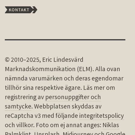
© 2010–2025, Eric Lindesvärd
Marknadskommunikation (ELM). Alla ovan
nämnda varu­märken och deras egen­domar
tillhör sina res­pek­tive ägare. Läs mer om
registrering av
personuppgifter och
samtycke
. Webbplatsen skyddas av
reCaptcha v3 med följande
integritetspolicy
och
villkor
. Foto om ej annat anges:
Niklas
Palmklint
,
Unsplash
,
Midjourney
och
Google