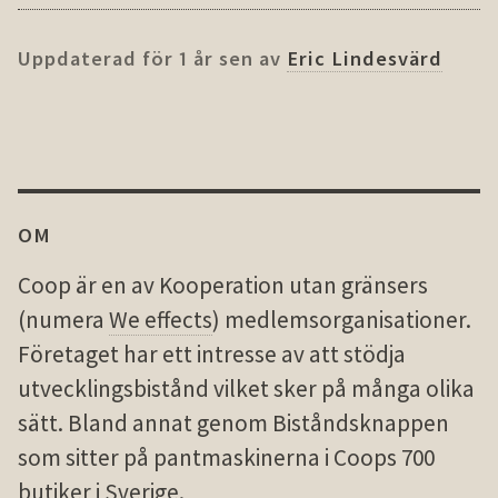
1 år sen
Eric Lindesvärd
OM
Coop är en av Koopera­tion utan grän­sers
(numera
We effects
) med­lems­orga­nisa­tio­ner.
Före­taget har ett intresse av att stödja
utveck­lings­bi­stånd vilket sker på många olika
sätt. Bland annat genom Bistånds­knap­pen
som sitter på pant­maski­nerna i Coops 700
buti­ker i Sverige.