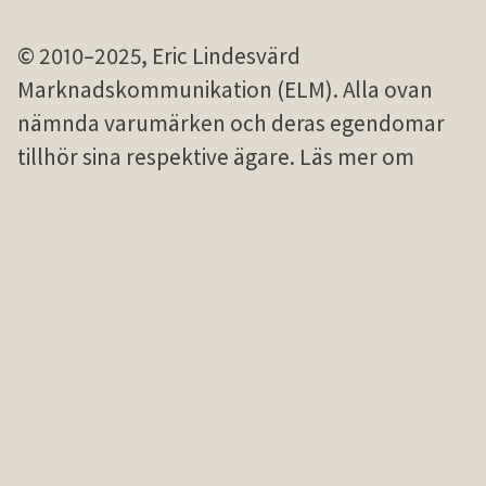
© 2010–2025, Eric Lindesvärd
Marknadskommunikation (ELM). Alla ovan
nämnda varu­märken och deras egen­domar
tillhör sina res­pek­tive ägare. Läs mer om
registrering av
personuppgifter och
samtycke
. Webbplatsen skyddas av
reCaptcha v3 med följande
integritetspolicy
och
villkor
. Foto om ej annat anges:
Niklas
Palmklint
,
Unsplash
,
Midjourney
och
Google
AI Studio
.
Hittar du inte vad du söker?
Se
sajtkarta
.