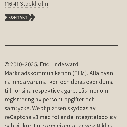
116 41 Stockholm
© 2010–2025, Eric Lindesvärd
Marknadskommunikation (ELM). Alla ovan
nämnda varu­märken och deras egen­domar
tillhör sina res­pek­tive ägare. Läs mer om
registrering av
personuppgifter och
samtycke
. Webbplatsen skyddas av
reCaptcha v3 med följande
integritetspolicy
och
villkor
. Foto om ej annat anges:
Niklas